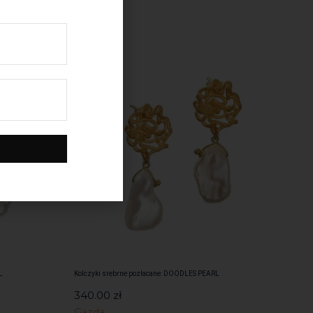
L
Kolczyki srebrne pozłacane: DOODLES PEARL
340.00
zł
Gazda