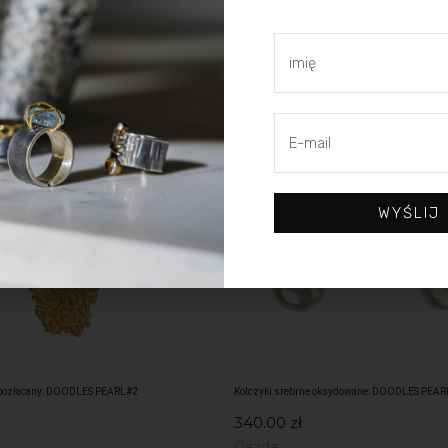
WYŚLIJ
ł pozłacany: DOODLES PEARL#2
Kolczyki srebrne oksydowane: DOODLES PEAR
340.00
zł
Gazda