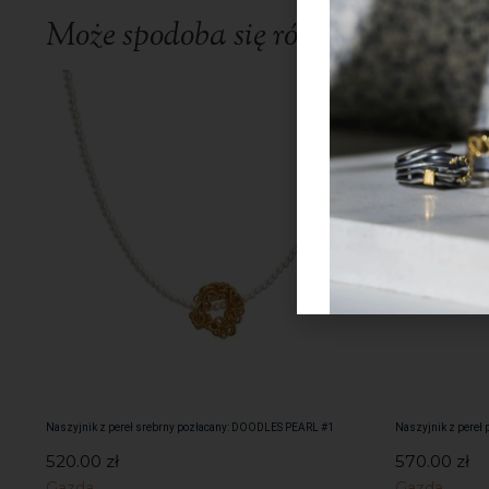
Może spodoba się również…
Naszyjnik z pereł srebrny pozłacany: DOODLES PEARL #1
Naszyjnik z pere
520.00
zł
570.00
zł
Gazda
Gazda