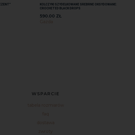
EZENT”
KOLCZYKI SZYDEŁKOWANE SREBRNE OKSYDOWANE:
CROCHETED BLACK DROPS
590.00
ZŁ
Gazda
WSPARCIE
tabela rozmiarów
faq
dostawa
zwroty