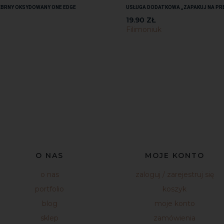
EBRNY OKSYDOWANY ONE EDGE
USŁUGA DODATKOWA „ZAPAKUJ NA PR
19.90
ZŁ
Filimoniuk
O NAS
MOJE KONTO
o nas
zaloguj / zarejestruj się
portfolio
koszyk
blog
moje konto
sklep
zamówienia