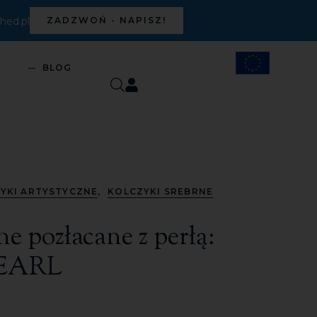
ed.pl
ZADZWOŃ - NAPISZ!
S
BLOG
,
YKI ARTYSTYCZNE
KOLCZYKI SREBRNE
ne pozłacane z perłą:
EARL