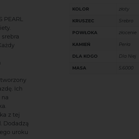
KOLOR
złoty
ES PEARL
KRUSZEC
Srebro
ety.
POWŁOKA
złocenie
 srebra
KAMIEŃ
Perła
 Każdy
DLA KOGO
Dla Niej
h
MASA
5.6000
 stworzony
azdę. Ich
a na
ka.
ka z tej
yl. Dodadzą
wego uroku