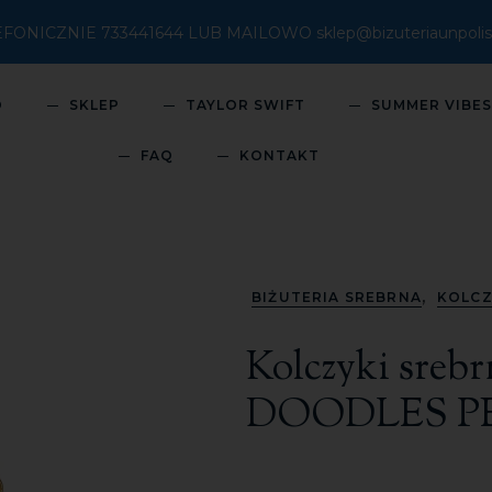
ICZNIE 733441644 LUB MAILOWO sklep@bizuteriaunpolish
O
SKLEP
TAYLOR SWIFT
SUMMER VIBE
FAQ
KONTAKT
,
BIŻUTERIA SREBRNA
KOLCZ
Kolczyki srebr
DOODLES P