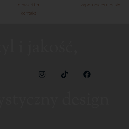
newsletter
zapomniałem hasło
kontakt
l i jakość,
ystyczny design