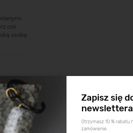
owlanymi
erz coś
iską osobę
Zapisz się d
newslettera
Otrzymasz 10 % rabatu 
zamówienie.