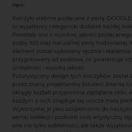
Opis:
Kolczyki srebrne pozłacane z perłą: DOODL
to wyjątkowy i elegancki dodatek każdej kobi
Powstały one z wysokiej jakości pozłacanego
próby 925 oraz naturalnej perły hodowlanej.
element został wykonany ręcznie i starannie
przygotowany od podstaw, co gwarantuje ic
unikalność i wysoką jakość.
Futurystyczny design tych kolczyków został
przez znaną projektantkę biżuterii Jolantę G
okrągły kształt przypomina zaplątane nitki, 
każdym z nich znajduje się urocza mała perł
Wykorzystaj je jako uzupełnienie do naszyjni
samej kolekcji i podkreśl swój artystyczny st
one nie tylko subtelności, ale także wyjątko