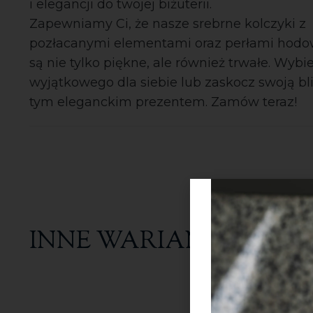
i elegancji do twojej biżuterii.
Zapewniamy Ci, że nasze srebrne kolczyki z
pozłacanymi elementami oraz perłami hod
są nie tylko piękne, ale również trwałe. Wybi
wyjątkowego dla siebie lub zaskocz swoją bl
tym eleganckim prezentem. Zamów teraz!
INNE WARIANTY