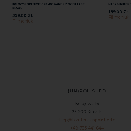
KOLCZYKI SREBRNE OKSYDOWANE Z ŻYWICĄ LABEL
NASZYJNIK SR
BLACK
169.00
ZŁ
359.00
ZŁ
Filimoniuk
Filimoniuk
(UN)POLISHED
Kolejowa 16
23-200 Krasnik
sklep@bizuteriaunpolished.pl
+48 733 441 644