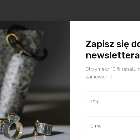
Zapisz się d
newslettera
Otrzymasz 10 % rabatu 
zamówienie.
O NAS
MOJE KONTO
o nas
zaloguj / zarejestruj się
portfolio
koszyk
blog
moje konto