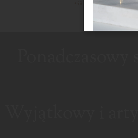
+48 733 441 644
Ponadczasowy st
Wyjątkowy i arty