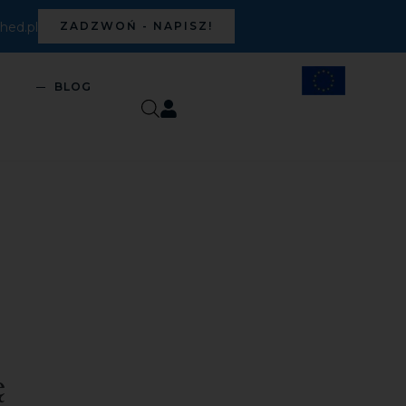
ed.pl
ZADZWOŃ - NAPISZ!
S
BLOG
ę