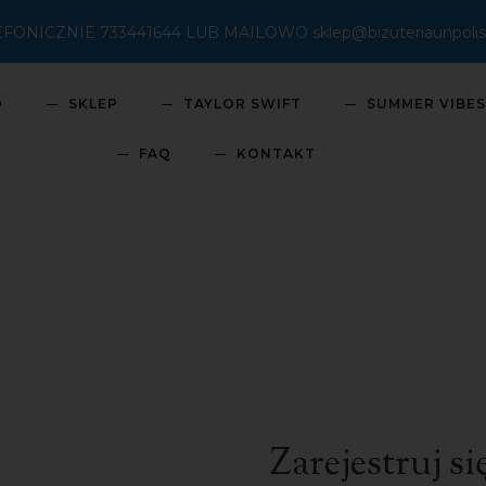
ICZNIE 733441644 LUB MAILOWO sklep@bizuteriaunpolish
O
SKLEP
TAYLOR SWIFT
SUMMER VIBE
FAQ
KONTAKT
Zarejestruj si