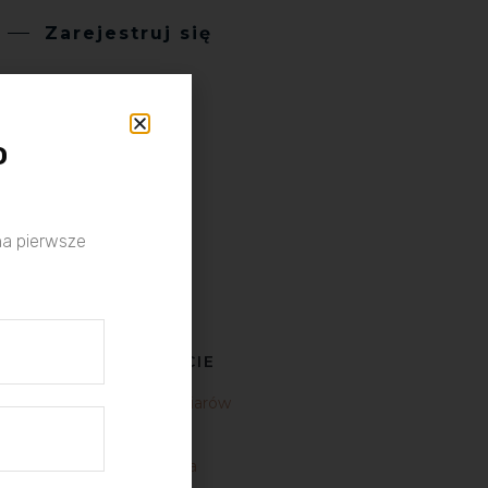
Zarejestruj się
o
na pierwsze
WSPARCIE
tabela rozmiarów
faq
dostawa