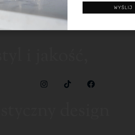
sklep
zamówienia
WYŚLIJ
newsletter
zapomniałem hasło
kontakt
yl i jakość,
styczny design