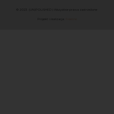
© 2023 (UN)POLISHED | Wszystkie prawa zastrzeżone
Projekt i realizacja:
Freeline