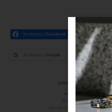
Kontynuuj z
Facebook
Kontynuuj z
Google
(UN)POLISHED
Kolejowa 16
23-200 Krasnik
sklep@bizuteriaunpolished.pl