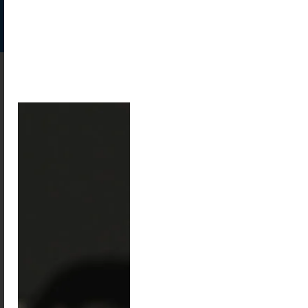
MASZ PROBLEM Z ZAKUPEM, CHCESZ ZAMÓWIĆ TELEFONICZNIE
733441644 LUB MAILOWO sklep@bizuteriaunpolished.pl
0
Blog
(UN)POLISHED
O NAS
o nas
Kolejowa 16
23-200 Krasnik
portfolio