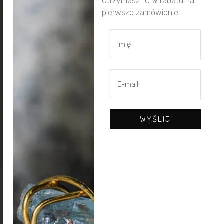
Otrzymasz 10 % rabatu na
pierwsze zamówienie.
Wyjątkowy i artystyczny
design
WYŚLIJ
© 2023 (UN)POLISHED | Wszystkie prawa zastrzeżone
Projekt i realizacja:
Freeline