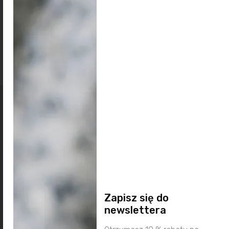
dostawa
zwroty
polityka prywatności
regulamin
Ponadczasowy styl i
jakość,
Zapisz się do
newslettera