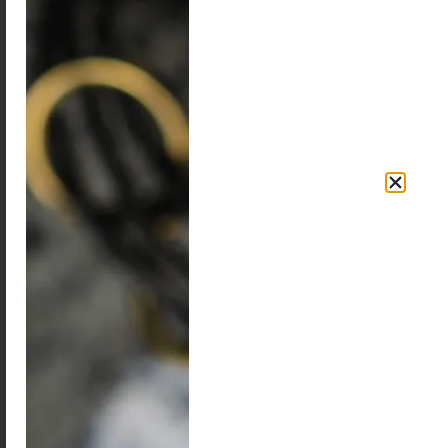
sklep@bizuteriaunpolished.pl
blog
+48 733 441 644
sklep
newsletter
kontakt
MOJE KONTO
zaloguj / zarejestruj się
koszyk
moje konto
zamówienia
zapomniałem hasło
WSPARCIE
tabela rozmiarów
faq