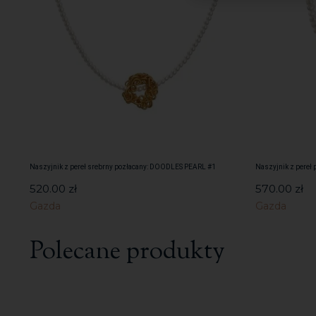
Naszyjnik z pereł srebrny pozłacany: DOODLES PEARL #1
Naszyjnik z pere
520.00
zł
570.00
zł
Gazda
Gazda
Polecane produkty