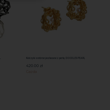
L
Kolczyki srebrne pozłacane z perłą: DOODLES PEARL
420.00
zł
Gazda