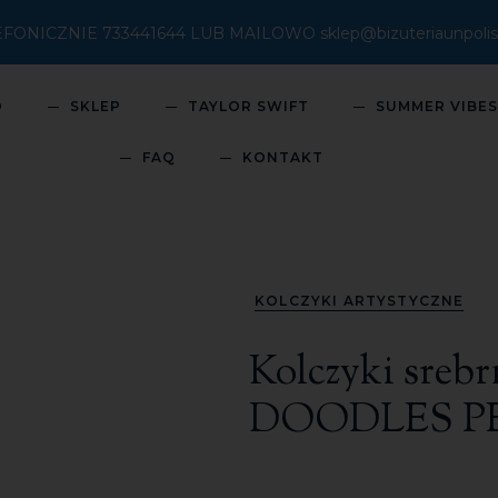
ICZNIE 733441644 LUB MAILOWO sklep@bizuteriaunpolish
O
SKLEP
TAYLOR SWIFT
SUMMER VIBE
FAQ
KONTAKT
KOLCZYKI ARTYSTYCZNE
Kolczyki srebr
DOODLES P