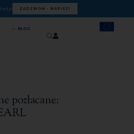
ed.pl
ZADZWOŃ - NAPISZ!
S
BLOG
ne pozłacane:
EARL