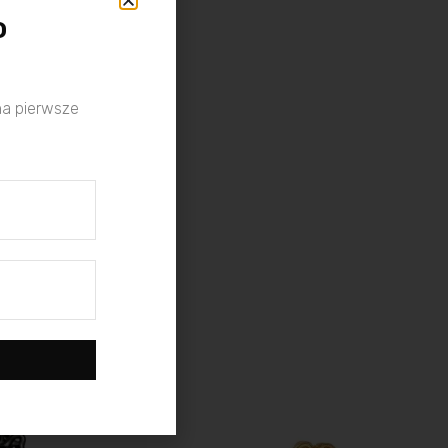
o
na pierwsze