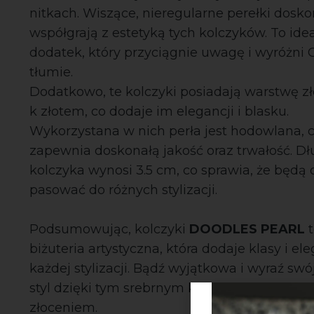
nitkach. Wiszące, nieregularne perełki dosko
współgrają z estetyką tych kolczyków. To ide
dodatek, który przyciągnie uwagę i wyróżni 
tłumie.
Dodatkowo, te kolczyki posiadają warstwę z
k złotem, co dodaje im elegancji i blasku.
Wykorzystana w nich perła jest hodowlana, 
zapewnia doskonałą jakość oraz trwałość. D
kolczyka wynosi 3.5 cm, co sprawia, że będą
pasować do różnych stylizacji.
Podsumowując, kolczyki
DOODLES PEARL
t
biżuteria artystyczna, która dodaje klasy i ele
każdej stylizacji. Bądź wyjątkowa i wyraź swó
styl dzięki tym srebrnym kolczykom pokryty
złoceniem.