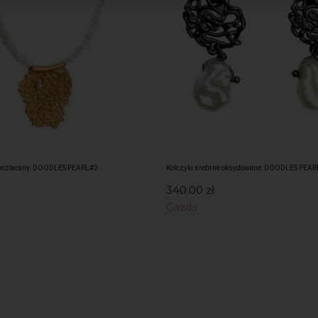
ł pozłacany: DOODLES PEARL#2
Kolczyki srebrne oksydowane: DOODLES PEAR
340.00
zł
Gazda