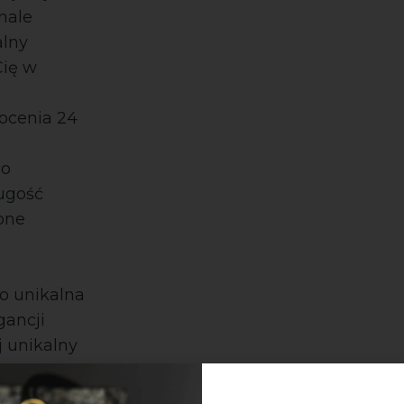
nale
alny
Cię w
łocenia 24
co
ługość
 one
o unikalna
gancji
j unikalny
m