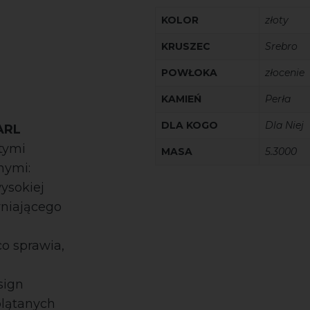
KOLOR
złoty
KRUSZEC
Srebro
POWŁOKA
złocenie
KAMIEŃ
Perła
DLA KOGO
Dla Niej
ARL
 tymi
MASA
5.3000
nymi:
ysokiej
wniającego
h
co sprawia,
sign
plątanych