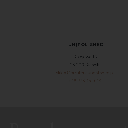
(UN)POLISHED
Kolejowa 16
23-200 Krasnik
sklep@bizuteriaunpolished.pl
+48 733 441 644