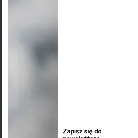
Zapisz się do