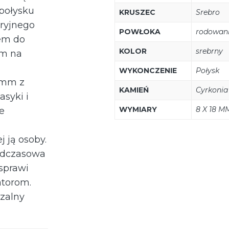
połysku
KRUSZEC
Srebro
eryjnego
POWŁOKA
rodowan
iem do
KOLOR
srebrny
em na
WYKONCZENIE
Połysk
 mm z
KAMIEŃ
Cyrkonia
asyki i
WYMIARY
8 X 18 M
e
j ją osoby.
nadczasowa
sprawi
atorom.
zalny