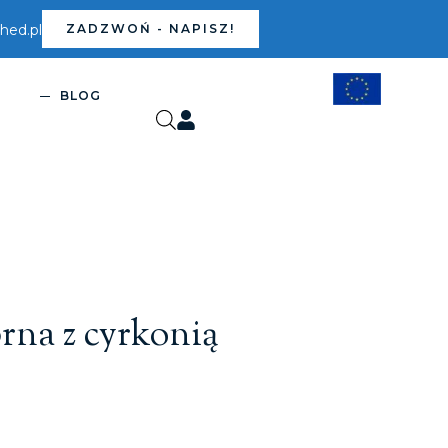
ed.pl
ZADZWOŃ - NAPISZ!
S
BLOG
rna z cyrkonią