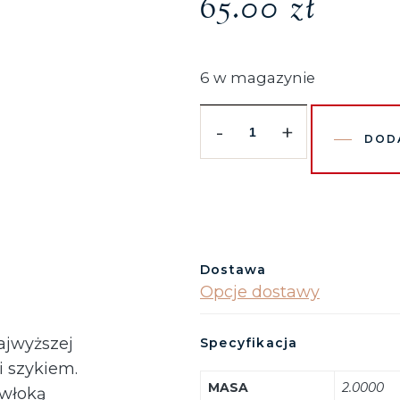
65.00
zł
6 w magazynie
-
+
DOD
Dostawa
Opcje dostawy
ajwyższej
Specyfikacja
i szykiem.
MASA
2.0000
owłoką