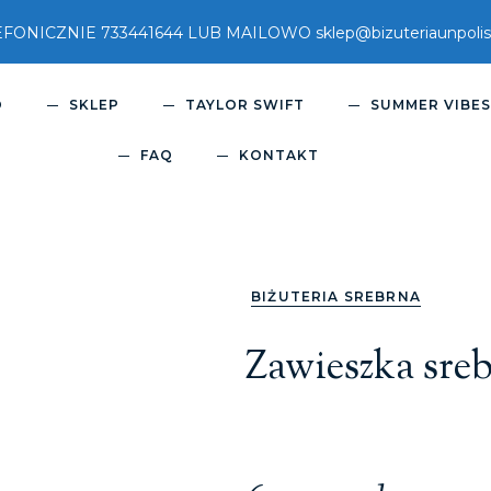
ICZNIE 733441644 LUB MAILOWO sklep@bizuteriaunpolish
O
SKLEP
TAYLOR SWIFT
SUMMER VIBE
FAQ
KONTAKT
BIŻUTERIA SREBRNA
Zawieszka sreb