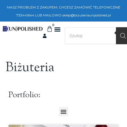
MASZ PROBLEM Z ZAKUPEM, CHCESZ ZAMÓWIĆ TELEFONICZNIE
733441644 LUB MAILOWO sklep@bizuteriaunpolished.pl
0
Biżuteria
Portfolio: