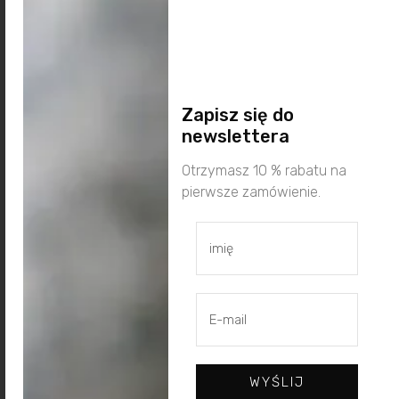
Zapisz się do
newslettera
Otrzymasz 10 % rabatu na
pierwsze zamówienie.
WYŚLIJ
NASZYJNIK SREBRNY OKSYDOWANY WAVES LONG