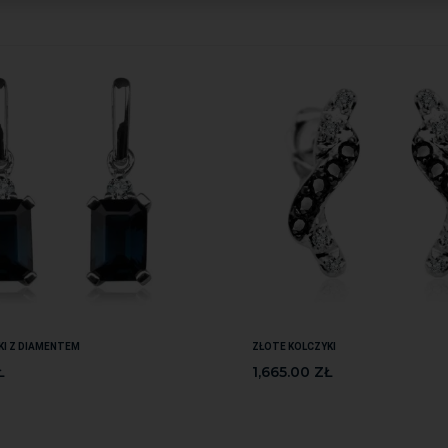
KI Z DIAMENTEM
ZŁOTE KOLCZYKI
Ł
1,665.00
ZŁ