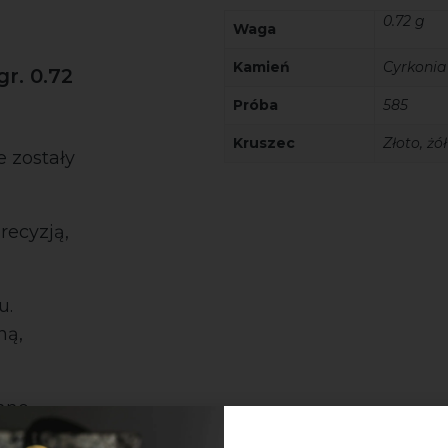
0.72 g
Waga
Kamień
Cyrkonia
gr. 0.72
Próba
585
Kruszec
Złoto, żół
e zostały
recyzją,
u.
ną,
inne
 a także