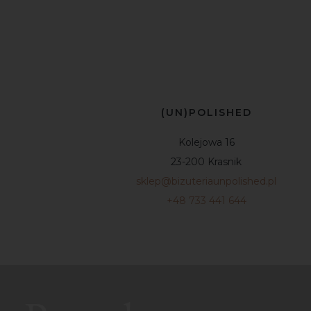
(UN)POLISHED
Kolejowa 16
23-200 Krasnik
sklep@bizuteriaunpolished.pl
+48 733 441 644