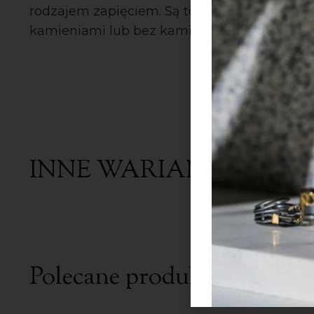
rodzajem zapięciem. Są to kolczyki z jedny
kamieniami lub bez kamieni.
INNE WARIANTY
Polecane produkty