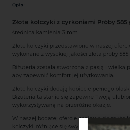
Opis:
Złote kolczyki z cyrkoniami Próby 585 
średnica kamienia 3 mm
Złote kolczyki przedstawione w naszej oferci
wykonane z wysokiej jakości złota próby 585.
Biżuteria została stworzona z pasją i wielką p
aby zapewnić komfort jej użytkowania.
Złote kolczyki dodają kobiecie pełnego blask
Biżuteria ta stanie się zapewne Twoją ulubio
wykorzystywaną na przeróżne okazje.
W naszej bogatej ofercie znajdują się także 
kolczyki, różniące się swym kształtem, wagą