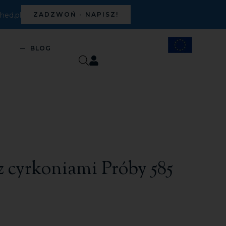
ed.pl
ZADZWOŃ - NAPISZ!
S
BLOG
 z cyrkoniami Próby 585