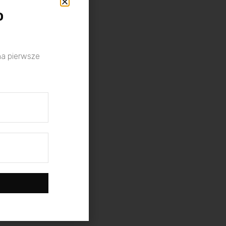
o
na pierwsze