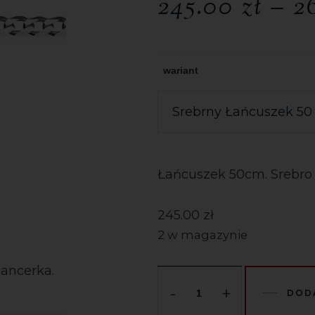
245.00
zł
–
2
wariant
Łańcuszek 50cm. Srebro 
245.00
zł
2 w magazynie
pancerka.
-
+
DOD