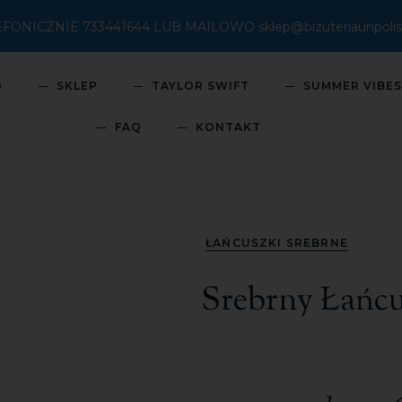
ICZNIE 733441644 LUB MAILOWO sklep@bizuteriaunpolish
O
SKLEP
TAYLOR SWIFT
SUMMER VIBE
FAQ
KONTAKT
ŁAŃCUSZKI SREBRNE
Srebrny Łańc