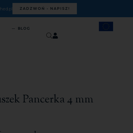
ed.pl
ZADZWOŃ - NAPISZ!
S
BLOG
uszek Pancerka 4 mm