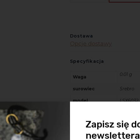
Dostawa
Opcje dostawy
Specyfikacja
0.01 g
Waga
surowiec
Srebro
model
LSX6032
Zapisz się d
newslettera