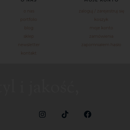
o nas
zaloguj / zarejestruj się
portfolio
koszyk
blog
moje konto
sklep
zamówienia
newsletter
zapomniałem hasło
kontakt
l i jakość,