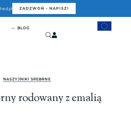
ed.pl
ZADZWOŃ - NAPISZ!
S
BLOG
,
NASZYJNIKI SREBRNE
brny rodowany z emalią