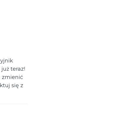
yjnik
już teraz!
ś zmienić
tuj się z