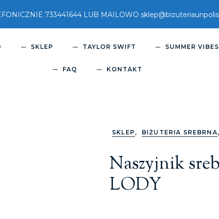
ICZNIE 733441644 LUB MAILOWO sklep@bizuteriaunpolish
O
SKLEP
TAYLOR SWIFT
SUMMER VIBE
FAQ
KONTAKT
,
SKLEP
BIŻUTERIA SREBRNA
Naszyjnik sre
LODY