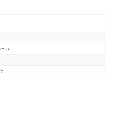
enia
ie