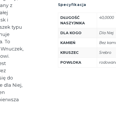
Specyfikacja
any z
ałej
DŁUGOŚĆ
40,0000
sk i
NASZYJNIKA
uszek typu
DLA KOGO
Dla Niej
onuje
a. To
KAMIEŃ
Bez kami
i Wnuczek,
KRUSZEC
Srebro
owi.
POWŁOKA
rodowan
est
Bez
się do
 dla Niej,
Ten
pierwsza