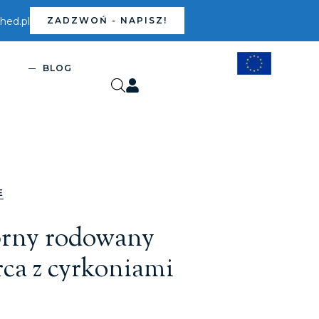
ed.pl
ZADZWOŃ - NAPISZ!
S
BLOG
E
brny rodowany
rca z cyrkoniami