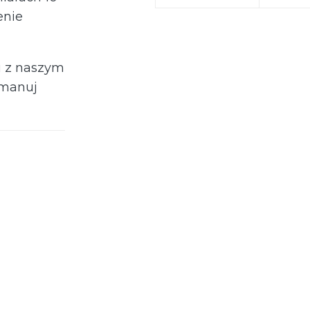
enie
u z naszym
emanuj