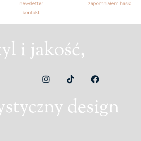
newsletter
zapomniałem hasło
kontakt
l i jakość,
ystyczny design