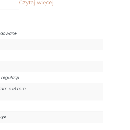
Czytaj więcej
rodowane
 regulacji
 mm x 18 mm
zyk