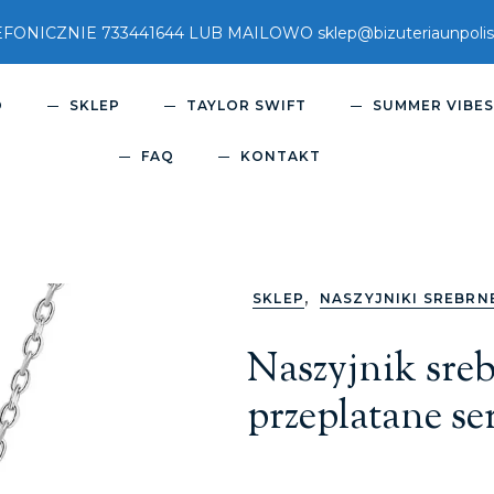
ICZNIE 733441644 LUB MAILOWO sklep@bizuteriaunpolish
O
SKLEP
TAYLOR SWIFT
SUMMER VIBE
FAQ
KONTAKT
,
SKLEP
NASZYJNIKI SREBRN
Naszyjnik sre
przeplatane se