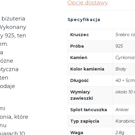
Opcje dostawy
 biżuteria
Specyfikacja
. Wykonany
Kruszec
Srebro 
y 925, ten
em.
Próba
925
na
Kamień
Cyrkonia
różne
ntyczna
Kolor kamienia
Biały
 ten
Długość
40 + 5cm
dodaje
Wymiary
około 10
zawieszki
mi
Splot łańcuszka
Ankier
nia, które
Typ zapięcia
Karabińc
emu
Waga
2.8g
iarach 10