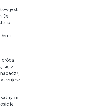
ków jest
. Jej
chnia
ałymi
z próba
 się z
e nadadzą
poczujesz
ikatnymi i
sić je