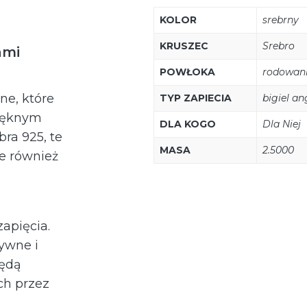
KOLOR
srebrny
KRUSZEC
Srebro
ami
POWŁOKA
rodowan
ne, które
TYP ZAPIECIA
bigiel an
pięknym
DLA KOGO
Dla Niej
ra 925, te
MASA
2.5000
le również
apięcia.
sywne i
będą
ch przez