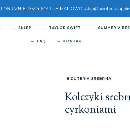
ICZNIE 733441644 LUB MAILOWO sklep@bizuteriaunpolish
O
SKLEP
TAYLOR SWIFT
SUMMER VIBE
FAQ
KONTAKT
BIŻUTERIA SREBRNA
Kolczyki sreb
cyrkoniami