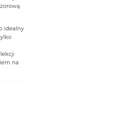
czorową
o idealny
tylko
lekcji
kiem na