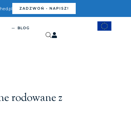
ed.pl
ZADZWOŃ - NAPISZ!
S
BLOG
rne rodowane z