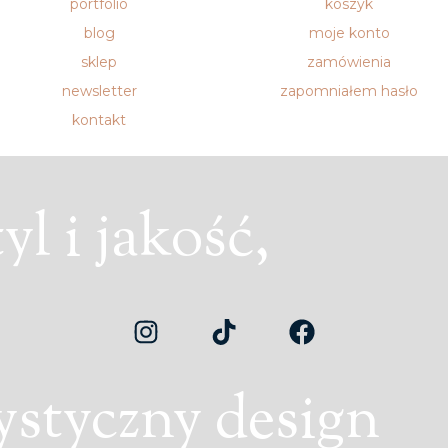
portfolio
koszyk
blog
moje konto
sklep
zamówienia
newsletter
zapomniałem hasło
kontakt
l i jakość,
ystyczny design