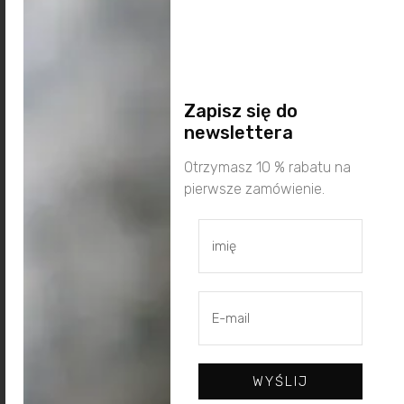
Zapisz się do
newslettera
Otrzymasz 10 % rabatu na
pierwsze zamówienie.
WYŚLIJ