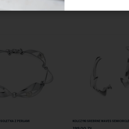
SOLETKA Z PERŁAMI
KOLCZYKI SREBRNE WAVES SEMICIRCL
199.00
ZŁ