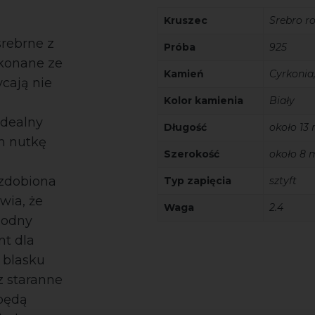
Kruszec
Srebro 
rebrne z
Próba
925
ykonane ze
Kamień
Cyrkonia,
cają nie
Kolor kamienia
Biały
idealny
Długość
około 1
im nutkę
Szerokość
około 8
ozdobiona
Typ zapięcia
sztyft
wia, że
Waga
2.4
modny
nt dla
c blasku
z staranne
 będą