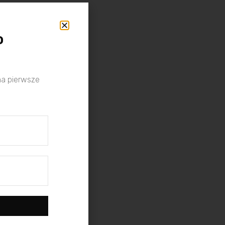
o
na pierwsze