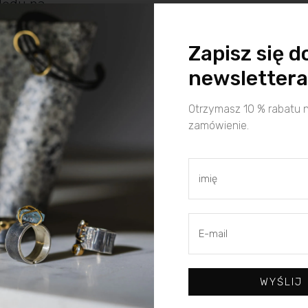
lędu na
odatku do
Zapisz się d
ustu
newslettera
Otrzymasz 10 % rabatu 
zamówienie.
WYŚLIJ