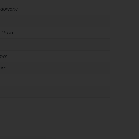
rodowane
 Perła
3 mm
 mm