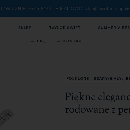
ICZNIE 733441644 LUB MAILOWO sklep@bizuteriaunpolish
O
SKLEP
TAYLOR SWIFT
SUMMER VIBE
FAQ
KONTAKT
,
FOLKLORE – SZARY/BIAŁY
B
Piękne eleganc
rodowane z per