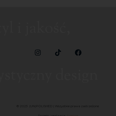
l i jakość,
ystyczny design
© 2023 (UN)POLISHED | Wszystkie prawa zastrzeżone
Projekt i realizacja:
Freeline