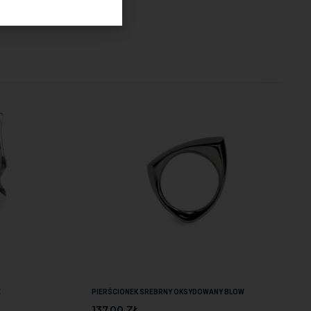
E
PIERŚCIONEK SREBRNY OKSYDOWANY BLOW
137.00
ZŁ