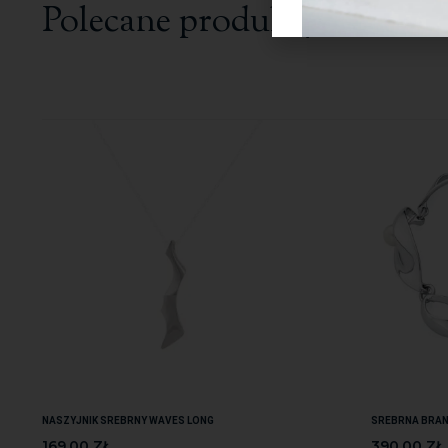
Polecane produkty
NASZYJNIK SREBRNY WAVES LONG
SREBRNA BRAN
169.00
ZŁ
390.00
ZŁ