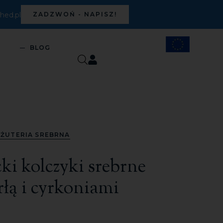
ed.pl
ZADZWOŃ - NAPISZ!
S
BLOG
IŻUTERIA SREBRNA
ki kolczyki srebrne
łą i cyrkoniami