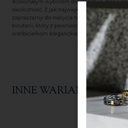
doskonałym wyborem dla Państwa, bez wzg
okoliczność. Z jak największą przyjemnością
zapraszamy do nabycia tego wyjątkowego d
biżuterii, który z pewnością przypadnie do g
wielbicielkom eleganckiego stylu.
INNE WARIANTY