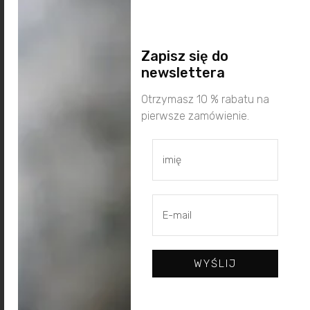
Zapisz się do
newslettera
Otrzymasz 10 % rabatu na
pierwsze zamówienie.
NASZYJNIK SREBRNY WAVES LONG
WYŚLIJ
169.00
ZŁ
Filimoniuk