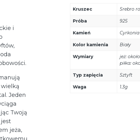
Kruszec
Srebro 
Próba
925
kie i
Kamień
Cyrkonia
o
Kolor kamienia
Biały
yftów,
doda
Wymiary
jeż: oko
obowości.
piłka: o
Typ zapięcia
Sztyft
emanują
 wielką
Waga
1.3g
al. Jeden
yciąga
jąc Twoją
jest
em jeża,
yjątkowemu