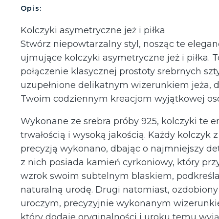
Opis:
Kolczyki asymetryczne jeż i piłka
Stwórz niepowtarzalny styl, nosząc te eleganc
ujmujące kolczyki asymetryczne jeż i piłka. T
połączenie klasycznej prostoty srebrnych szt
uzupełnione delikatnym wizerunkiem jeża, 
Twoim codziennym kreacjom wyjątkowej os
Wykonane ze srebra próby 925, kolczyki te 
trwałością i wysoką jakością. Każdy kolczyk z
precyzją wykonano, dbając o najmniejszy det
z nich posiada kamień cyrkoniowy, który prz
wzrok swoim subtelnym blaskiem, podkreśla
naturalną urodę. Drugi natomiast, ozdobiony 
uroczym, precyzyjnie wykonanym wizerunki
który dodaje oryginalności i uroku temu w