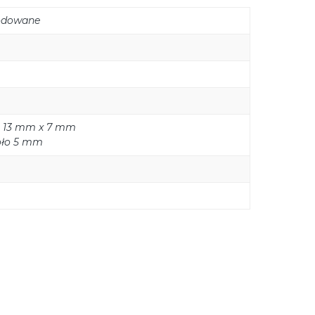
rodowane
ło 13 mm x 7 mm
koło 5 mm