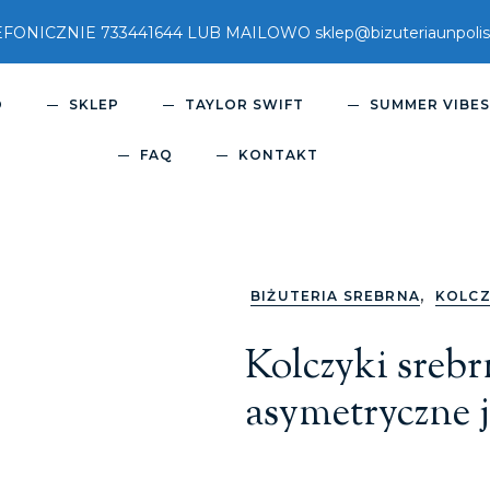
ICZNIE 733441644 LUB MAILOWO sklep@bizuteriaunpolish
O
SKLEP
TAYLOR SWIFT
SUMMER VIBE
FAQ
KONTAKT
,
BIŻUTERIA SREBRNA
KOLCZ
Kolczyki sreb
asymetryczne j