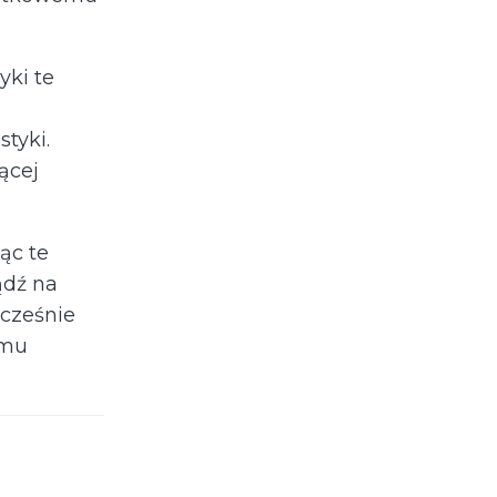
yki te
tyki.
ącej
ąc te
ądź na
ocześnie
emu