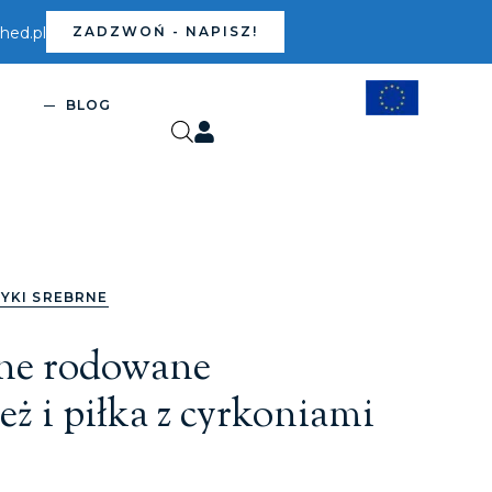
ed.pl
ZADZWOŃ - NAPISZ!
S
BLOG
YKI SREBRNE
rne rodowane
eż i piłka z cyrkoniami