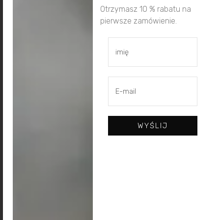
Otrzymasz 10 % rabatu na
pierwsze zamówienie.
WYŚLIJ